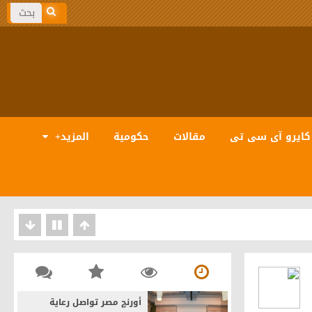
كايرو آى سى تى
مقالات
حكومية
المزيد+
بيانات والذكاء الاصطناعى
أورنچ مصر تواصل رعاية