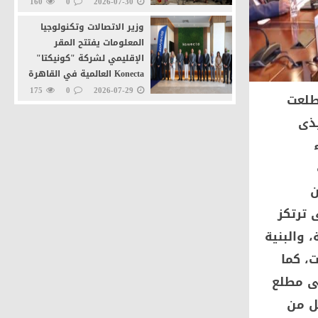
160
0
2026-07-30
وزير الاتصالات وتكنولوجيا
المعلومات يفتتح المقر
الإقليمي لشركة "كونيكتا"
Konecta العالمية في القاهرة
الجديدة
175
0
2026-07-29
طلعت
وزيرا التنمية المحلية
يذى
والاتصالات يطلقان خدمة
اء
"تراخيص المحال العامة" عبر
منصة مصر الرقمية
207
0
2026-07-27
ن
سية التى ترتكز
 والبنية
ت، كما
فى مطلع
عل من