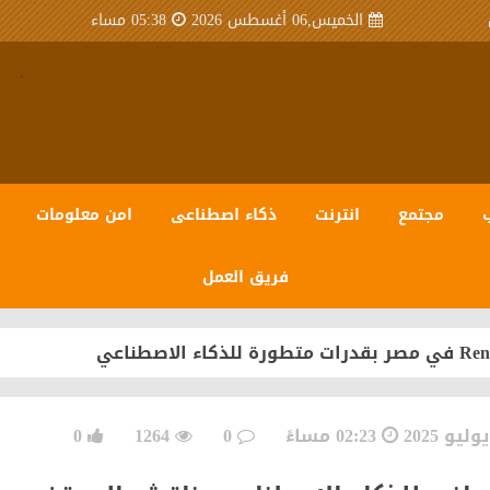
الخميس,06 أغسطس 2026
05:38 مساء
.
مجتمع
انترنت
ذكاء اصطناعى
امن معلومات
فريق العمل
 مصر» للعام العشرين على التوالي
سبيرو عبر منظومة متكاملة تعتمد على أحدث تقنيات مراكز ال
02:23 مساءً
0
1264
0
.. جمعية اتصال تُشكل مكتبها التنفيذي للدورة 2026-2030