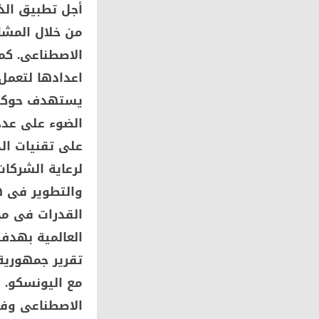
أجل تطبيق الذ
من خلال المشار
الاصطناعى. كم
اعدادها لتعمل 
يستهدف حوكمة 
الضوء على عدد
على تقنيات الذ
لرعاية الشركات
والتطوير فى هذ
القدرات فى مجا
العالمية بهدف
تقرير جمهورية 
مع اليونسكو. ا
الاصطناعى وفق