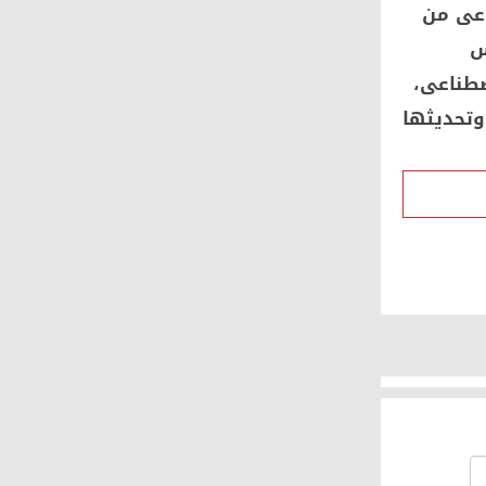
ناعى من
س
صطناعى،
وتحديثها