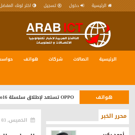
الرئيسية
دخول
تسجيل
اختر لونك المفضل
الرئيسية
اتصالات
شركات
هواتف
حواسب
شركات
المصرية للاتصالات WE شريك رقمي في مبادرة “يلا ساحل” لترسيخ مكانة الساحل الشمالي كوجهة سياحية عالمية
مجتمع
أورنچ مصر تواصل رعاية «إيناكتس
هواتف
OPPO تستعد لإطلاق سلسلة Reno16 في مصر بقدرات متطورة للذكاء الاصطناعي
شركات
اورنچ تقود مشروع رقمنة تراث ما
محرر الخبر
الخميس, 03 يوليو 2025
مجتمع
محمد عيسى رئيسًا ورامي كاطو نائبًا
أحمد بكير