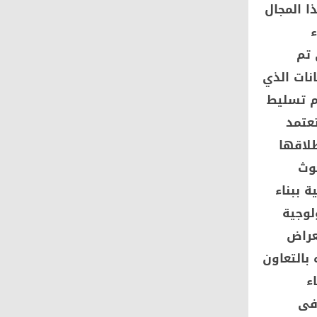
ا المجال
ء
 تم
نات الذي
م تسليط
عتمد
طلاقها
حوث
 ببناء
لوجية
عراض
بالتعاون
ء
فى