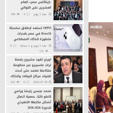
«إيناكتس مصر» للعام
العشرين على التوالي
ة
منذ 3 يوم
0
100
OPPO تستعد لإطلاق سلسلة
Reno16 في مصر بقدرات
متطورة للذكاء الاصطناعي
منذ 3 يوم و 1 ساعة
0
ية بالقاهرة
121
اورنچ تقود مشروع رقمنة
تراث ماسبيرو عبر منظومة
متكاملة تعتمد على أحدث
تقنيات مراكز البيانات والذكاء
الاصطناعى
161
0
2026-07-30
محمد عيسى رئيسًا ورامي
كاطو نائبًا.. جمعية اتصال
تُشكل مكتبها التنفيذي
للدورة 2026-2030