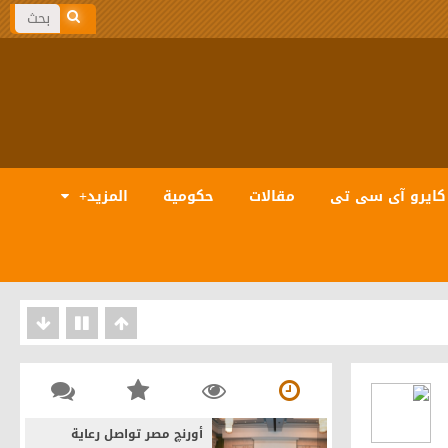
كايرو آى سى تى
مقالات
حكومية
المزيد+
بيانات والذكاء الاصطناعى
أورنچ مصر تواصل رعاية