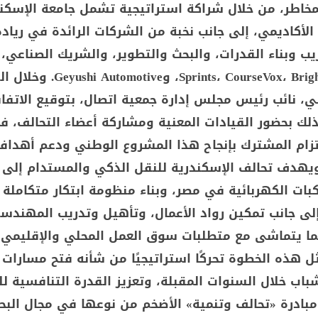
مخاطر، من خلال شراكة استراتيجية تشمل جامعة الإسكن
لأكاديمي، إلى جانب نخبة من الشركات الرائدة في ريادة
ريب وبناء القدرات، والبحث والتطوير، والشريك الصناعي،
Sprints، CourseVox، Brightskies، EVRaid، وve
، نائب رئيس مجلس إدارة جمعية اتصال، بتوقيع الاتفاقي
لك بحضور القيادات المعنية ومشاركة أعضاء التحالف، ف
تزام المشترك بإنجاح هذا المشروع الوطني ودعم أهداف
 ويهدف تحالف الإسكندرية للنقل الذكي والمستدام إلى
كبات الكهربائية في مصر، وبناء منظومة ابتكار متكاملة
إلى جانب تمكين رواد الأعمال، وتأهيل وتدريب المهندس
ا يتماشى مع متطلبات سوق العمل المحلي والإقليمي
ل هذه الخطوة تحركًا استراتيجيًا من شأنه فتح مسارات 
باب خلال السنوات المقبلة، وتعزيز القدرة التنافسية لل
 مبادرة «تحالف وتنمية» الأضخم من نوعها في مجال البح