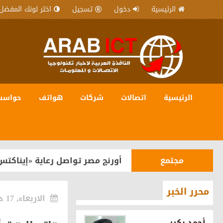
الرئيسية
دخول
تسجيل
اختر لونك المفضل
الرئيسية
اتصالات
شركات
هواتف
حواسب
شركات
المصرية للاتصالات WE شريك رقمي في مبادرة “يلا ساحل” لترسيخ مكانة الساحل الشمالي كوجهة سياحية عالمية
مجتمع
أورنچ مصر تواصل رعاية «إيناكتس
هواتف
OPPO تستعد لإطلاق سلسلة Reno16 في مصر بقدرات متطورة للذكاء الاصطناعي
محرر الخبر
الاربعاء, 17 ديسمبر 2025
شركات
اورنچ تقود مشروع رقمنة تراث ما
أحمد بكير