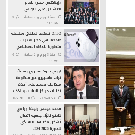
«إيناكتس مصر» للعام
العشرين على التوالي
منذ 3 يوم و 2 ساعة
0
116
ة
OPPO تستعد لإطلاق سلسلة
Reno16 في مصر بقدرات
متطورة للذكاء الاصطناعي
منذ 3 يوم و 2 ساعة
0
133
ية بالقاهرة
اورنچ تقود مشروع رقمنة
تراث ماسبيرو عبر منظومة
متكاملة تعتمد على أحدث
تقنيات مراكز البيانات والذكاء
الاصطناعى
165
0
2026-07-30
محمد عيسى رئيسًا ورامي
كاطو نائبًا.. جمعية اتصال
تُشكل مكتبها التنفيذي
للدورة 2026-2030