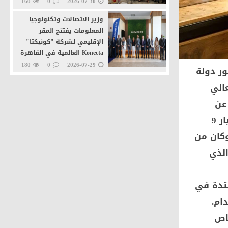
160
0
2026-07-30
وزير الاتصالات وتكنولوجيا
المعلومات يفتتح المقر
الإقليمي لشركة "كونيكتا"
Konecta العالمية في القاهرة
الجديدة
180
0
2026-07-29
ر دولة
وزيرا التنمية المحلية
الي
والاتصالات يطلقان خدمة
عن
"تراخيص المحال العامة" عبر
منصة مصر الرقمية
التحالفات الفائزة ضمن المبادرة الرئاسية «تحالف وتنمية»، حيث تم اختيار 9
211
0
2026-07-27
ة. وكان من
الذي
تدة في
ام.
خاص