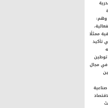
درية
 وهم:
Geyushi Automoti. وخلال الفعالية،
ة ممثلًا
ي تأكيد
ه
 توطين
 في مجال
ين
صناعية
اقتصاد
ث