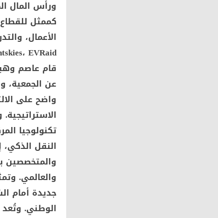
ورأس المال ال
كممثل للقطاع ا
الأعمال، والتد
قام عاصم وهبي
عن الجمعية، وذ
واضح على الال
الاستراتيجية.
تكنولوجيا المر
النقل الذكي، 
والمتخصصين بم
والعالمي. وتمث
جديدة أمام الش
الوطني. وتُعد