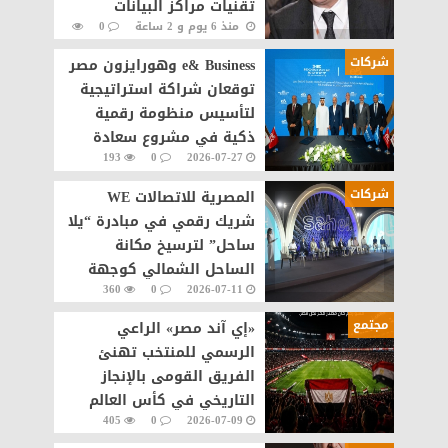
تقنيات مراكز البيانات
منذ 6 يوم و 2 ساعة
0
والذكاء الاصطناعى
158
شركات
e& Business وهورايزون مصر
توقعان شراكة استراتيجية
لتأسيس منظومة رقمية
ذكية في مشروع سعادة
193
0
2026-07-27
القاهرة الجديدة
شركات
المصرية للاتصالات WE
شريك رقمي في مبادرة “يلا
ساحل” لترسيخ مكانة
الساحل الشمالي كوجهة
360
0
2026-07-11
سياحية عالمية
مجتمع
«إي آند مصر» الراعي
الرسمي للمنتخب تهنئ
الفريق القومى بالإنجاز
التاريخي في كأس العالم
405
0
2026-07-09