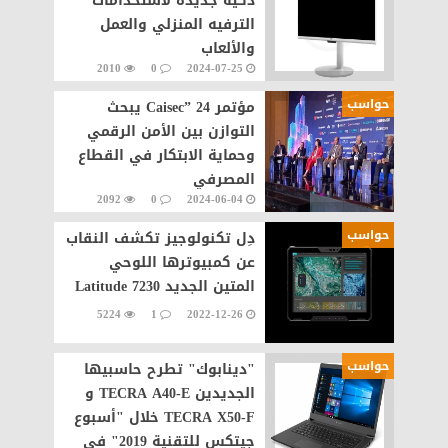
ذكية جديدة لاستخدامات
الترفيه المنزلي والعمل
والألعاب
2010
0
2024-07-25
حواسب
مؤتمر Caisec” 24 يبحث
التوازن بين الأمن الرقمي
وحماية الابتكار في القطاع
المصرفي
2092
0
2024-06-04
حواسب
دِل تكنولوجيز تكشف النقاب
عن كمبيوترها اللوحي
المتين الجديد Latitude 7230
5224
1
2022-12-26
حواسب
"دينابوك" تطرح حاسبيها
الجديدين TECRA A40-E و
TECRA X50-F خلال "أسبوع
جيتكس للتقنية 2019" في