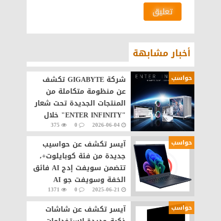
تعليق
أخبار مشابهة
حواسب
شركة GIGABYTE تكشف
عن منظومة متكاملة من
المنتجات الجديدة تحت شعار
"ENTER INFINITY" خلال
375
0
2026-06-04
COMPUTEX 2026
حواسب
آيسر تكشف عن حواسيب
جديدة من فئة كوبايلوت+،
تتضمن سويفت إدج AI فائق
الخفة وسويفت جو AI
1371
0
2025-06-21
حواسب
آيسر تكشف عن شاشات