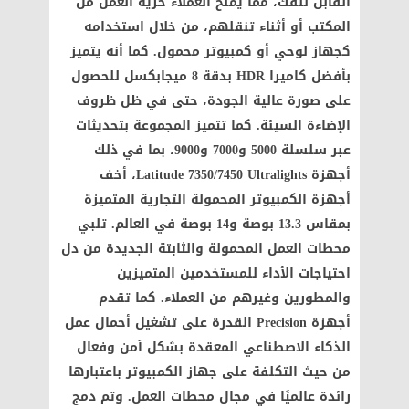
القابل للفك، مما يمنح العملاء حرية العمل من
المكتب أو أثناء تنقلهم، من خلال استخدامه
كجهاز لوحي أو كمبيوتر محمول. كما أنه يتميز
بأفضل كاميرا HDR بدقة 8 ميجابكسل للحصول
على صورة عالية الجودة، حتى في ظل ظروف
الإضاءة السيئة. كما تتميز المجموعة بتحديثات
عبر سلسلة 5000 و7000 و9000، بما في ذلك
أجهزة Latitude 7350/7450 Ultralights، أخف
أجهزة الكمبيوتر المحمولة التجارية المتميزة
بمقاس 13.3 بوصة و14 بوصة في العالم. تلبي
محطات العمل المحمولة والثابتة الجديدة من دل
احتياجات الأداء للمستخدمين المتميزين
والمطورين وغيرهم من العملاء. كما تقدم
أجهزة Precision القدرة على تشغيل أحمال عمل
الذكاء الاصطناعي المعقدة بشكل آمن وفعال
من حيث التكلفة على جهاز الكمبيوتر باعتبارها
رائدة عالميًا في مجال محطات العمل. وتم دمج