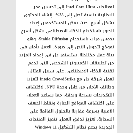
لمعالجات Intel Core Ultra إلى تحسين عمر
البطارية بنسبة تصل إلى 38%. إنشاء المحتوى
بشكل أسرع. حيث يمكن للمستخدمين إعداد
الصور باستخدام الذكاء الاصطناعي بشكل أسرع
بخمس مرات باستخدام Stable Diffusion، وهو
نموذج لتحويل النص إلى صورة. العمل بأمان في
بيئة عمل مختلطة. ستستمر دل في إعداد المزيد
من تطبيقات الكمبيوتر الشخصي التي تدعم
تقنية الذكاء الاصطناعي. على سبيل المثال،
تعمل شركة دل مع CrowdStrike وIntel لتعزيز
وظائف الأمان من خلال وحدة NPU، لاكتشاف
التهديدات بسرعة وبدقة، مما يساعد العملاء
على اكتشاف المواقع الضارة ونقاط الضعف
الأمنية بسرعة مقارنة بالحلول القائمة على
السحابة. تعزيز تدفق العمل. تتميز المنتجات
الجديدة بدعم نظام التشغيل Windows 11