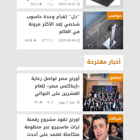
3012
7
2019-10-07
دبى
حواسب
"دل" تقدّم وحدة حاسوب
شخصي يُعد الأكثر مرونة
في العالم
4930
4777
2019-09-06
أخبار مقترحة
مجتمع
أورنچ مصر تواصل رعاية
«إيناكتس مصر» للعام
العشرين على التوالي
منذ 2 يوم
0
95
شركات
اورنچ تقود مشروع رقمنة
تراث ماسبيرو عبر منظومة
متكاملة تعتمد على أحدث