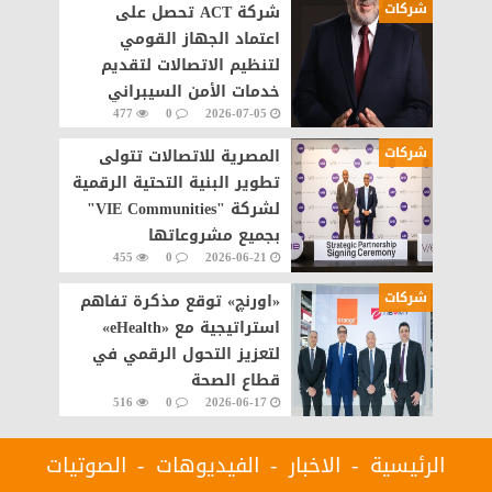
شركات
شركة ACT تحصل على
اعتماد الجهاز القومي
لتنظيم الاتصالات لتقديم
خدمات الأمن السيبراني
477
0
2026-07-05
مصر
شركات
المصرية للاتصالات تتولى
تطوير البنية التحتية الرقمية
لشركة "VIE Communities"
بجميع مشروعاتها
455
0
2026-06-21
شركات
«اورنچ» توقع مذكرة تفاهم
استراتيجية مع «eHealth»
لتعزيز التحول الرقمي في
قطاع الصحة
516
0
2026-06-17
الرئيسية
الاخبار
الفيديوهات
الصوتيات