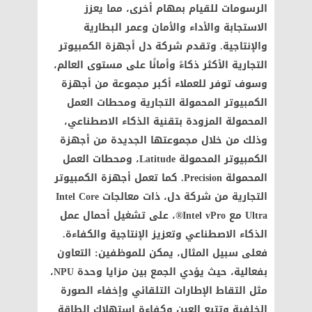
الرسومات للقيام بمهام أخرى، مما يعزز
الاستجابة والأداء والأمان وعمر البطارية
والإنتاجية. وتقدم شركة دل أجهزة الكمبيوتر
التجارية الأكثر ذكاءً وأمانًا على مستوى العالم،
وسوف توفر للعملاء أكبر مجموعة من أجهزة
الكمبيوتر المحمولة التجارية ومحطات العمل
المحمولة المزودة بتقنية الذكاء الاصطناعي،
وذلك من خلال مجموعتها الجديدة من أجهزة
الكمبيوتر المحمولة Latitude، ومحطات العمل
المحمولة Precision. كما تعمل أجهزة الكمبيوتر
التجارية من شركة دل، ذات معالجات Intel Core
Ultra مع Intel vPro®، على تشغيل أحمال عمل
الذكاء الاصطناعي وتعزيز الإنتاجية والكفاءة.
فعلى سبيل المثال، يمكن للموظفين: التعاون
بفعالية، حيث يؤدي الجمع بين مزايا وحدة NPU،
مثل التقاط الإطارات التلقائي وإخفاء الصورة
الخلفية وتتبع العين وكفاءة استهلاك الطاقة