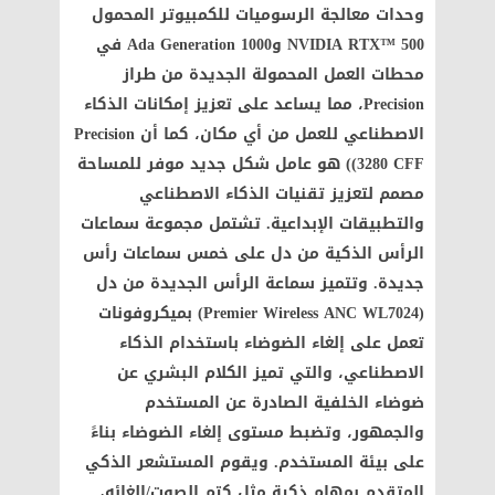
وحدات معالجة الرسوميات للكمبيوتر المحمول
NVIDIA RTX™ 500 و1000 Ada Generation في
محطات العمل المحمولة الجديدة من طراز
Precision، مما يساعد على تعزيز إمكانات الذكاء
الاصطناعي للعمل من أي مكان، كما أن Precision
3280 CFF)) هو عامل شكل جديد موفر للمساحة
مصمم لتعزيز تقنيات الذكاء الاصطناعي
والتطبيقات الإبداعية. تشتمل مجموعة سماعات
الرأس الذكية من دل على خمس سماعات رأس
جديدة. وتتميز سماعة الرأس الجديدة من دل
(Premier Wireless ANC WL7024) بميكروفونات
تعمل على إلغاء الضوضاء باستخدام الذكاء
الاصطناعي، والتي تميز الكلام البشري عن
ضوضاء الخلفية الصادرة عن المستخدم
والجمهور، وتضبط مستوى إلغاء الضوضاء بناءً
على بيئة المستخدم. ويقوم المستشعر الذكي
المتقدم بمهام ذكية مثل كتم الصوت/إلغائه،