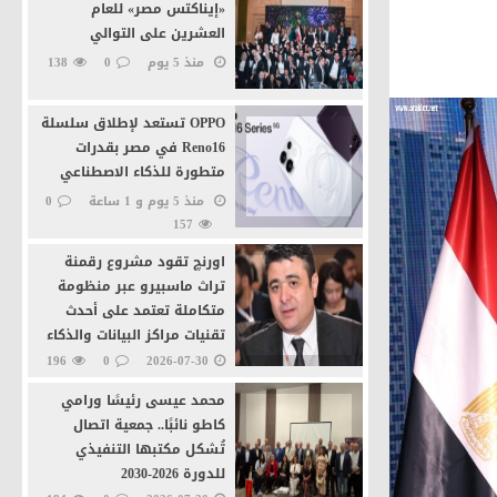
«إيناكتس مصر» للعام
العشرين على التوالي
منذ 5 يوم
0
138
ة
OPPO تستعد لإطلاق سلسلة
Reno16 في مصر بقدرات
متطورة للذكاء الاصطناعي
منذ 5 يوم و 1 ساعة
0
157
ية بالقاهرة
اورنچ تقود مشروع رقمنة
تراث ماسبيرو عبر منظومة
متكاملة تعتمد على أحدث
تقنيات مراكز البيانات والذكاء
الاصطناعى
196
0
2026-07-30
محمد عيسى رئيسًا ورامي
كاطو نائبًا.. جمعية اتصال
تُشكل مكتبها التنفيذي
للدورة 2026-2030