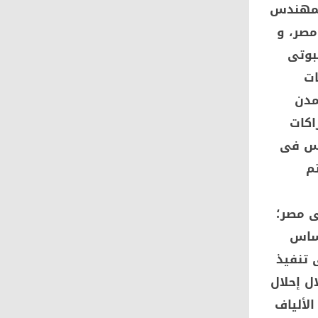
المهندس
مصر، و
بوتى
ات
ى عام 2024 بشأن المدن
اكات
امس فى
م
ى مصر؛
أساس
الذكية؛ مضيفا أن مصر شرعت منذ عام 2019 فى تنفيذ
ل إحلال
لألياف