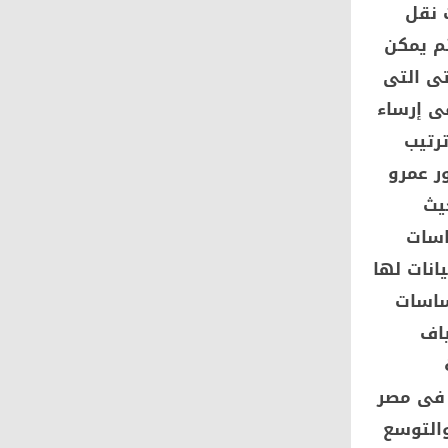
 نقل
ثم يمكن
تى التى
ى إرساء
رتيب
20 . وأوضح الدكتور عمرو
يث
اسات
انات لها
ساسات
ياف
 فى مصر
والتوسع