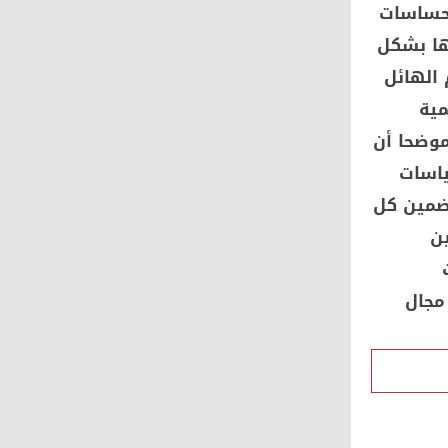
لحساسات
نها بشكل
 الهائل
مية
 موضحا أن
ياسات
تضمين كل
ين
مجال