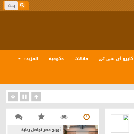
كايرو آى سى تى
مقالات
حكومية
المزيد+
بيانات والذكاء الاصطناعى
أورنچ مصر تواصل رعاية