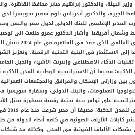
 وزير البيئة، والدكتور إبراهيم صابر محافظ القاهرة، و
افظ الجيزة، والدكتور أندرياس باوم سفير سويسرا لدى 
ت المدير الإقليمى للبنك الدولى لدول مصر واليمن وجي
 وشمال أفريقيا. وأشار الدكتور عمرو طلعت إلى توصي
المنتدى الحضرى العالمى الذى عقد فى القاهرة ف
ا إلى الاستثمار فى البنية التحتية الرقمية، وتعزيز الشر
تقنيات الذكاء الاصطناعى وإنترنت الأشياء والجيل الخ
لذكية؛ مضيفا أن الاستراتيجية الوطنية للمدن الذكية ت
ون بين وزارتى الإسكان والمرافق والمجتمعات العمرانية
كنولوجيا المعلومات، والبنك الدولى، وسفارة سويسرا ف
تراتيجية على توافر بنية تحتية رقمية متطورة تمثل ال
والعمود الفقرى للمدن 
 كابلات الألياف الضوئية في كافة أنحاء الدولة من خلا
بشبكات الألياف الضوئية فى المدن، وكذلك مد شبكات ا