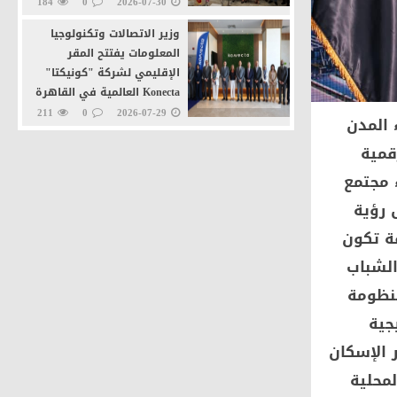
184
0
2026-07-30
وزير الاتصالات وتكنولوجيا
المعلومات يفتتح المقر
الإقليمي لشركة "كونيكتا"
Konecta العالمية في القاهرة
الجديدة
211
0
2026-07-29
 المدن
وزيرا التنمية المحلية
قمية
والاتصالات يطلقان خدمة
 مجتمع
"تراخيص المحال العامة" عبر
منصة مصر الرقمية
 رؤية
235
0
2026-07-27
ة تكون
لشباب
منظومة
جية
 الإسكان
لمحلية