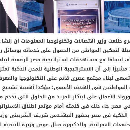
رو طلعت وزير الاتصالات وتكنولوجيا المعلومات أن إنشاء
يلة لتمكين المواطن من الحصول على خدماته بوسائل ر
، اتساقا مع مستهدفات استراتيجية مصر الرقمية لبناء
شيرًا إلى أن الاستراتيجية الوطنية للمدن الذكية تمثل
سعى لبناء مجتمع عصرى قائم على التكنولوجيا والمعرف
 المواطنين هى الهدف الأسمى؛ مؤكدا أهمية تشجيع ا
رواد الأعمال على ابتكار المزيد من الحلول التى تخدم 
ي مصر. جاء ذلك فى كلمته أمام مؤتمر إطلاق الاستراتي
 الذكية فى مصر بحضور المهندس شريف الشربينى وزير
تمعات العمرانية، والدكتورة منال عوض وزيرة التنمية ا