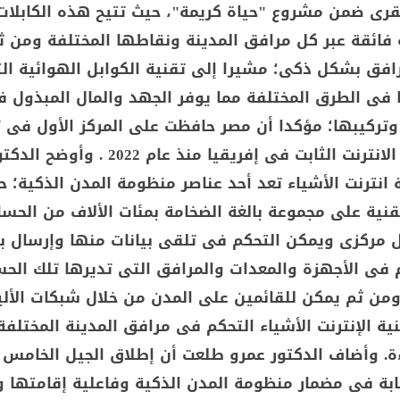
قرى ضمن مشروع "حياة كريمة"، حيث تتيح هذه الكابلات
ة فائقة عبر كل مرافق المدينة ونقاطها المختلفة ومن 
رافق بشكل ذكى؛ مشيرا إلى تقنية الكوابل الهوائية ال
ا فى الطرق المختلفة مما يوفر الجهد والمال المبذول ف
تركيبها؛ مؤكدا أن مصر حافظت على المركز الأول فى ت
متوسط سرعة الانترنت الثابت فى إفريقيا منذ عام 22
انترنت الأشياء تعد أحد عناصر منظومة المدن الذكية؛ ح
قنية على مجموعة بالغة الضخامة بمئات الألاف من الحس
 مركزى ويمكن التحكم فى تلقى بيانات منها وإرسال بي
 فى الأجهزة والمعدات والمرافق التى تديرها تلك الح
من ثم يمكن للقائمين على المدن من خلال شبكات الأل
ية الإنترنت الأشياء التحكم فى مرافق المدينة المختلفة
ءة. وأضاف الدكتور عمرو طلعت أن إطلاق الجيل الخامس
بة فى مضمار منظومة المدن الذكية وفاعلية إقامتها 