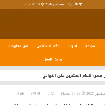
الأحد,09 أغسطس 2026
01:34 مساء
.
مجتمع
انترنت
ذكاء اصطناعى
امن معلومات
فريق العمل
 مصر» للعام العشرين على التوالي
04:39 مساءً
0
870
0
سبيرو عبر منظومة متكاملة تعتمد على أحدث تقنيات مراكز ال