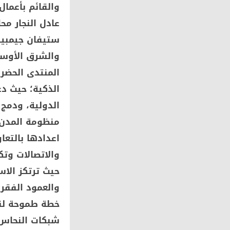
والقائم بأعمال
عادل النجار مح
ستيفان جيمبير
والشرق الأوسط
الذكية؛ حيث دع
الدولية، ودمج 
منظومة المدن ا
اعدادها بالتعا
والاتصالات وت
حيث ترتكز الاس
خطة طموحة لنشر
شبكات النحاس 