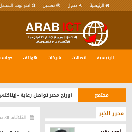
الرئيسية
دخول
تسجيل
اختر لونك المفضل
الرئيسية
اتصالات
شركات
هواتف
حواسب
شركات
المصرية للاتصالات WE شريك رقمي في مبادرة “يلا ساحل” لترسيخ مكانة الساحل الشمالي كوجهة سياحية عالمية
مجتمع
أورنچ مصر تواصل رعاية «إيناكتس
هواتف
OPPO تستعد لإطلاق سلسلة Reno16 في مصر بقدرات متطورة للذكاء الاصطناعي
محرر الخبر
الثلاثاء, 30 سبتمبر 2025
شركات
اورنچ تقود مشروع رقمنة تراث ما
أحمد بكير