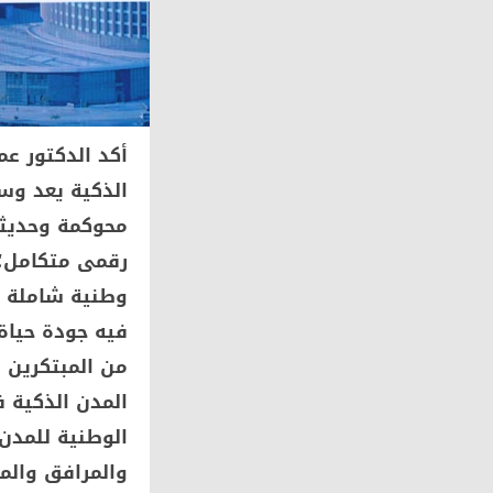
أكد الدكتور عم
الذكية يعد وس
محوكمة وحديثة
رقمى متكامل؛ م
وطنية شاملة ت
فيه جودة حياة
من المبتكرين و
المدن الذكية ف
الوطنية للمدن
والمرافق والمج