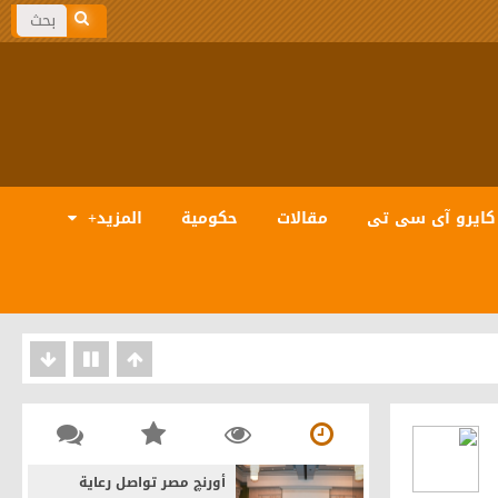
كايرو آى سى تى
مقالات
حكومية
المزيد+
بيانات والذكاء الاصطناعى
أورنچ مصر تواصل رعاية