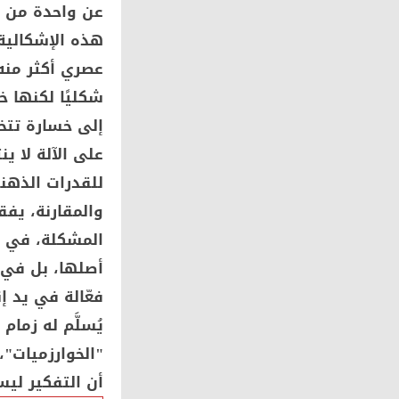
عن واحدة من أ
هذه الإشكالية
عصري أكثر منه
شكليًا لكنها خ
إلى خسارة تتخف
على الآلة لا ي
للقدرات الذهني
والمقارنة، يفق
المشكلة، في ج
أصلها، بل في 
فعّالة في يد إ
يُسلَّم له زما
"الخوارزميات"،
أن التفكير ليس