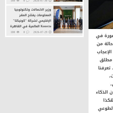
160
0
2026-07-30
وزير الاتصالات وتكنولوجيا
المعلومات يفتتح المقر
الإقليمي لشركة "كونيكتا"
Konecta العالمية في القاهرة
الجديدة
180
0
2026-07-29
حصورة في
وزيرا التنمية المحلية
حالة من
والاتصالات يطلقان خدمة
الإعجاب
"تراخيص المحال العامة" عبر
منصة مصر الرقمية
ه مطلق
211
0
2026-07-27
تعرفنا
،
،
ن الذكاء
هكذا
الطوعي