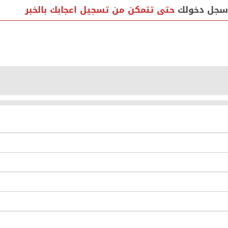
سجل دخولك
حتى تتمكن من تسجيل اعجابك بالخبر