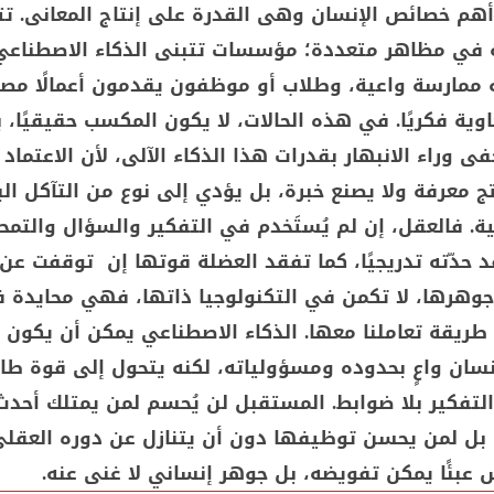
هم خصائص الإنسان وهى القدرة على إنتاج المعانى. ت
 في مظاهر متعددة؛ مؤسسات تتبنى الذكاء الاصطناعي
 ممارسة واعية، وطلاب أو موظفون يقدمون أعمالًا مص
اوية فكريًا. في هذه الحالات، لا يكون المكسب حقيقيًا، 
ى وراء الانبهار بقدرات هذا الذكاء الآلى، لأن الاعتماد 
نتج معرفة ولا يصنع خبرة، بل يؤدي إلى نوع من التآكل ا
ة. فالعقل، إن لم يُستَخدم في التفكير والسؤال والتم
د حدّته تدريجيًا، كما تفقد العضلة قوتها إن توقفت عن 
وهرها، لا تكمن في التكنولوجيا ذاتها، فهي محايدة 
طريقة تعاملنا معها. الذكاء الاصطناعي يمكن أن يكون أ
نسان واعٍ بحدوده ومسؤولياته، لكنه يتحول إلى قوة طا
م التفكير بلا ضوابط. المستقبل لن يُحسم لمن يمتلك أحدث
 بل لمن يحسن توظيفها دون أن يتنازل عن دوره العقلي،
 عبئًا يمكن تفويضه، بل جوهر إنساني لا غنى عنه.