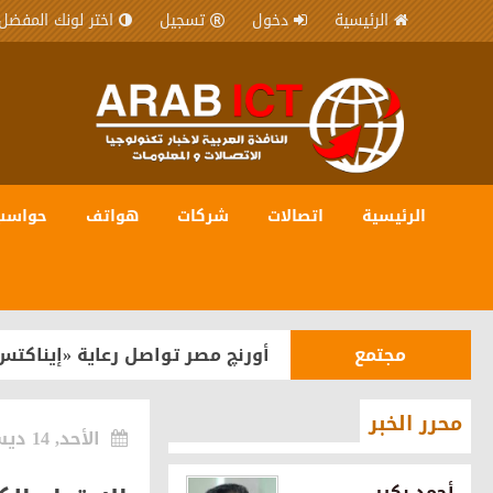
الرئيسية
دخول
تسجيل
اختر لونك المفضل
الرئيسية
اتصالات
شركات
هواتف
حواسب
شركات
المصرية للاتصالات WE شريك رقمي في مبادرة “يلا ساحل” لترسيخ مكانة الساحل الشمالي كوجهة سياحية عالمية
مجتمع
أورنچ مصر تواصل رعاية «إيناكتس
هواتف
OPPO تستعد لإطلاق سلسلة Reno16 في مصر بقدرات متطورة للذكاء الاصطناعي
محرر الخبر
الأحد, 14 ديسمبر 2025
شركات
اورنچ تقود مشروع رقمنة تراث ما
أحمد بكير