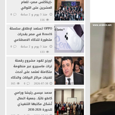
«إيناكتس مصر» للعام
العشرين على التوالي
منذ 3 يوم و 2 ساعة
0
116
ة
OPPO تستعد لإطلاق سلسلة
Reno16 في مصر بقدرات
متطورة للذكاء الاصطناعي
منذ 3 يوم و 2 ساعة
0
133
ية بالقاهرة
اورنچ تقود مشروع رقمنة
تراث ماسبيرو عبر منظومة
متكاملة تعتمد على أحدث
تقنيات مراكز البيانات والذكاء
الاصطناعى
165
0
2026-07-30
محمد عيسى رئيسًا ورامي
كاطو نائبًا.. جمعية اتصال
تُشكل مكتبها التنفيذي
للدورة 2026-2030