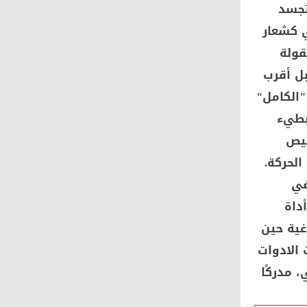
تجسد
 كشعار
قولة
بل أقرب
"الكامل"
لبطيء
حيص
الحركة.
في
داة
غية حين
 الادوات
 مدركًا